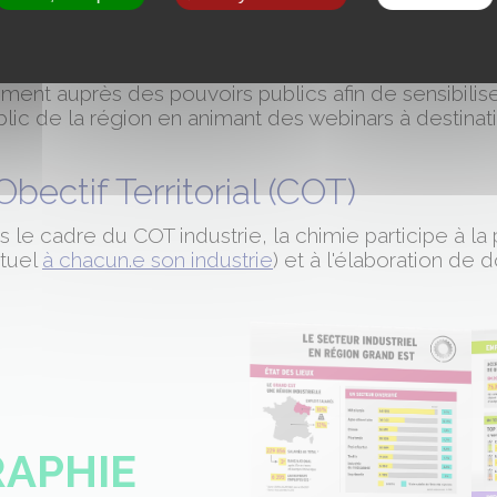
destination des SPRO ( Service
rientation)
ent auprès des pouvoirs publics afin de sensibilis
blic de la région en animant des webinars à destina
bectif Territorial (COT)
le cadre du COT industrie, la chimie participe à la p
rtuel
à chacun.e son industrie
) et à l'élaboration de
RAPHIE