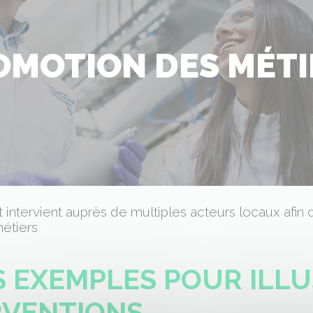
OMOTION DES MÉTI
 intervient auprès de multiples acteurs locaux afin
métiers
 EXEMPLES POUR ILL
RVENTIONS