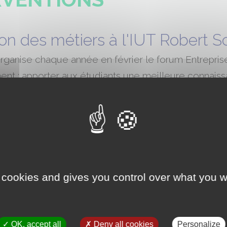
ion des métiers à l'IUT Robert
ganise chaque année en février le forum Entrepris
ent : apporter aux étudiants une meilleure connais
ais aussi les orienter pour une insertion profession
ecté pour cet après-midi consacré aux échanges et
s de 100 étudiants du secteur de la chimie dans le Grand Est (b
hes etc…)
tudiants du DUT Chimie et Licence Professionnelle Analyse et C
mais également RH des entreprises partenaires présentes
 cookies and gives you control over what you w
stage-dating. Les étudiants ont eu la possibilité de discuter ave
dans les conditions d’un entretien. Ce fut ainsi l’occasion pour l
s de jeunes étudiants et recruter un stagiaire.
OK, accept all
Deny all cookies
Personalize