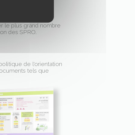
 Public
er le plus grand nombre
tion des SPRO.
olitique de l'orientation
 documents tels que