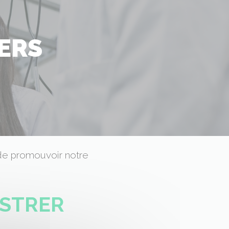
ERS
 de promouvoir notre
USTRER