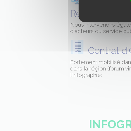
Webinar à 
Régional de l'O
Nous intervenons égalem
d'acteurs du service pu
Contrat d'O
Fortement mobilisé dans 
dans la région (forum vi
l'infographie:
INFOG