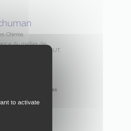
 Schuman
es Chimie.
sance du métier de
nelle réfléchie post DUT.
 découpé en trois
esoin en recrutement,
ontrôle d’échanger avec des
ant to activate
c les représentants des
es entreprises de faire