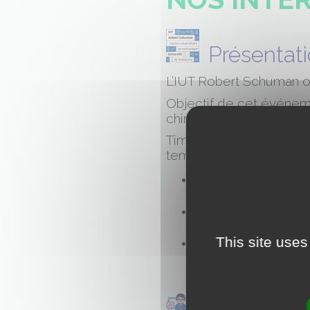
Présentat
L’IUT Robert Schuman or
Objectif de cet événem
chimiste en entreprise m
Timing serré mais resp
temps forts :
Présentation devant prè
perspectives d’embauc
Forum permettant aux é
professionnels métier 
This site uses
Et enfin une partie job/
différentes entreprises 
découvrir leur nom auprè