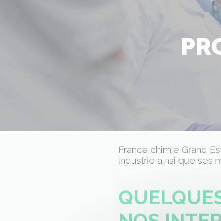
PR
France chimie Grand Est
industrie ainsi que ses 
QUELQUES
NOS INTE